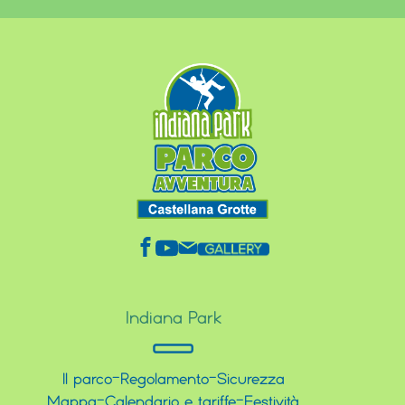
Indiana Park
Il parco
-
Regolamento
-
Sicurezza
Mappa
-
Calendario e tariffe
-
Festività