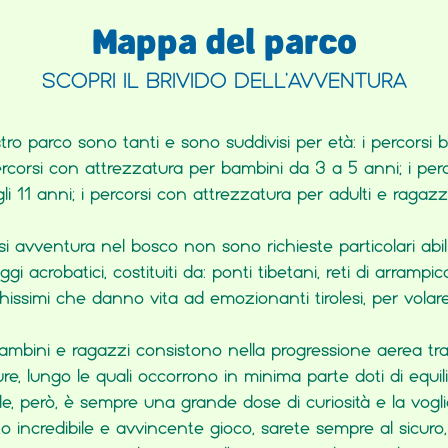
Mappa del parco
SCOPRI IL BRIVIDO DELL’AVVENTURA
stro parco sono tanti e sono suddivisi per età: i percorsi
percorsi con attrezzatura per bambini da 3 a 5 anni; i per
i 11 anni; i percorsi con attrezzatura per adulti e ragazzi 
rsi avventura nel bosco non sono richieste particolari abi
i acrobatici, costituiti da: ponti tibetani, reti di arrampicat
hissimi che danno vita ad emozionanti tirolesi, per volare 
ambini e ragazzi consistono nella progressione aerea tra 
e, lungo le quali occorrono in minima parte doti di equilib
le, però, è sempre una grande dose di curiosità e la voglia
to incredibile e avvincente gioco, sarete sempre al sicuro