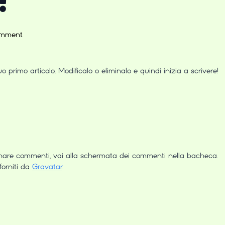
!
mment
 primo articolo. Modificalo o eliminalo e quindi inizia a scrivere!
ha
detto:
minare commenti, vai alla schermata dei commenti nella bacheca.
forniti da
Gravatar
.